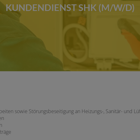
KUNDENDIENST SHK (M/W/D)
rbeiten sowie Störungsbeseitigung an Heizungs-, Sanitär- und L
en
n
träge