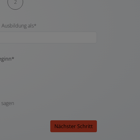
2
 Ausbildung als*
eginn*
t sagen
Nächster Schritt