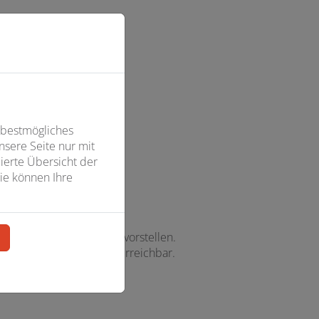
 bestmögliches
sere Seite nur mit
ierte Übersicht der
ie können Ihre
attraktives Job-Angebot vorstellen.
n
isch sind wir jederzeit erreichbar.