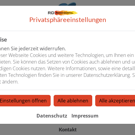
Privatsphäre­einstellungen
ise
en Sie jederzeit widerrufen.
ser Webseite Cookies und weitere Technologien, um Ihnen ein
ieten. Sie können das Setzen von Cookies auch ablehnen und un
igen Cookies nutzen. Weitere Informationen, sowie eine detaill
ten Technologien finden Sie in unserer Datenschutzerklärung. S
Liebe/r Bewerber/-in,
t ändern.
Interesse an einer neuen Herausforderung?
o Dostal aus Idstein möchte ich gerne ein unverbindliches und 
Einstellungen öffnen
Alle ablehnen
Alle akzeptiere
infach über unsere Kurzbewerbung ganz unten, aber auch telefon
Datenschutz
Impressum
Wir freuen uns auf die Zusammenarbeit!
Kontakt