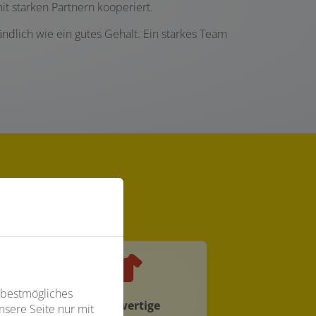
it starken Partnern kooperiert.
ndlich wie ein gutes Gehalt. Ein starkes Team
 bestmögliches
Hochwertige
sere Seite nur mit