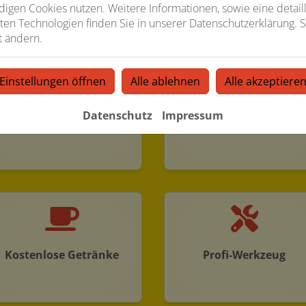
Weihnachtsgeld
Weiterbildung
igen Cookies nutzen. Weitere Informationen, sowie eine detaill
ten Technologien finden Sie in unserer Datenschutzerklärung. S
t ändern.
Einstellungen öffnen
Alle ablehnen
Alle akzeptiere
Datenschutz
Impressum
Sozialleistungen
Geregelte Arbeitszeite
Kostenlose Getränke
Profi-Werkzeug