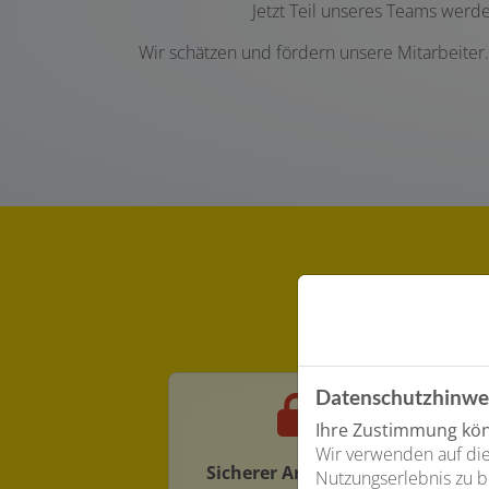
Jetzt Teil unseres Teams werde
Wir schätzen und fördern unsere Mitarbeiter.
Datenschutzhinwe
Ihre Zustimmung könn
Wir verwenden auf die
Sicherer Arbeitsplatz
Nutzungserlebnis zu b