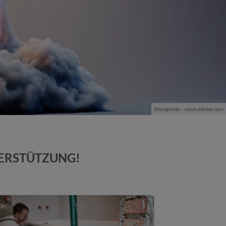
©tostphoto - stock.adobe.com
TERSTÜTZUNG!