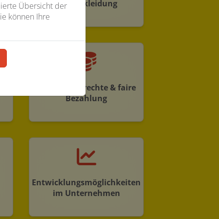
Arbeitskleidung
ierte Übersicht der
ie können Ihre
n
n
Leistungsgerechte & faire
Bezahlung
Entwicklungsmöglichkeiten
im Unternehmen