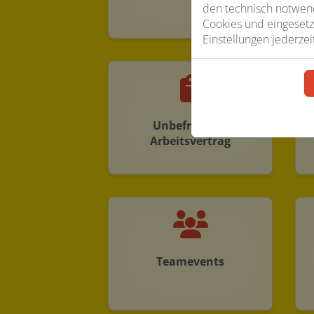
den technisch notwend
Cookies und eingesetz
Einstellungen jederzei
Unbefristeter
Arbeitsvertrag
Teamevents