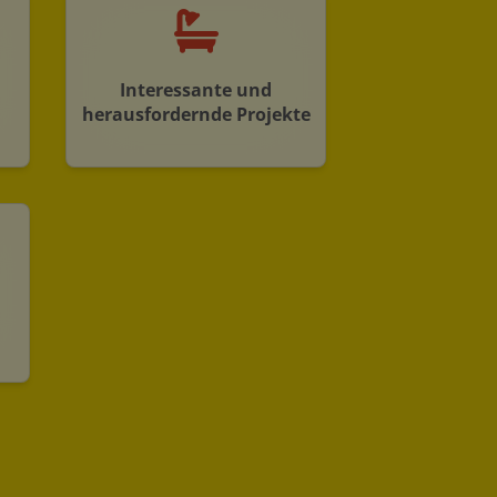
Interessante und
herausfordernde Projekte