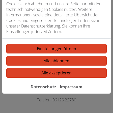
Cookies auch ablehnen und unsere Seite nur mit den
technisch notwendigen Cookies nutzen. Weitere
Liebe/r Bewerber/-in,
Informationen, sowie eine detaillierte Übersicht der
Cookies und eingesetzten Technologien finden Sie in
Interesse an einer neuen Herausforderung?
unserer Datenschutzerklärung. Sie können Ihre
Als Ansprechpartner der Firma Reino Dostal aus Idstein
Einstellungen jederzeit ändern.
möchte ich gerne ein unverbindliches und attraktives
Job-Angebot vorstellen.
Dazu geht der erste Schritt ganz einfach über unsere
Einstellungen öffnen
Kurzbewerbung ganz unten, aber auch telefonisch sind
wir jederzeit erreichbar.
Alle ablehnen
Wir freuen uns auf die Zusammenarbeit!
Alle akzeptieren
Kontakt
Ansprechpartner: Herr Reino Dostal
Datenschutz
Impressum
E-Mail: info@dostal.de
Telefon: 06126 22780